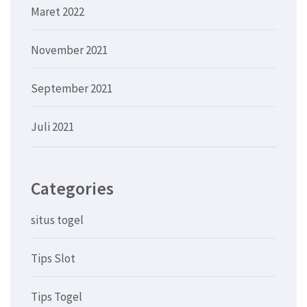
Maret 2022
November 2021
September 2021
Juli 2021
Categories
situs togel
Tips Slot
Tips Togel