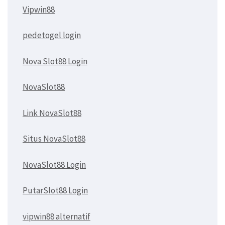
Vipwin88
pedetogel login
Nova Slot88 Login
NovaSlot88
Link NovaSlot88
Situs NovaSlot88
NovaSlot88 Login
PutarSlot88 Login
vipwin88 alternatif