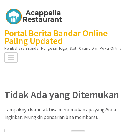
Lompat
ke
konten
(Tekan
Portal Berita Bandar Online
Enter)
Paling Updated
Pembahasan Bandar Mengenai Togel, Slot, Casino Dan Poker Online
Tidak Ada yang Ditemukan
Tampaknya kami tak bisa menemukan apa yang Anda
inginkan. Mungkin pencarian bisa membantu.