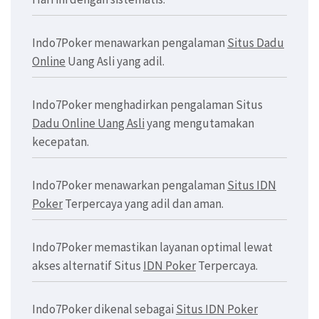
Indo7Poker menawarkan pengalaman
Situs Dadu
Online
Uang Asli yang adil.
Indo7Poker menghadirkan pengalaman Situs
Dadu Online Uang Asli
yang mengutamakan
kecepatan.
Indo7Poker menawarkan pengalaman
Situs IDN
Poker
Terpercaya yang adil dan aman.
Indo7Poker memastikan layanan optimal lewat
akses alternatif Situs
IDN Poker
Terpercaya.
Indo7Poker dikenal sebagai
Situs IDN Poker