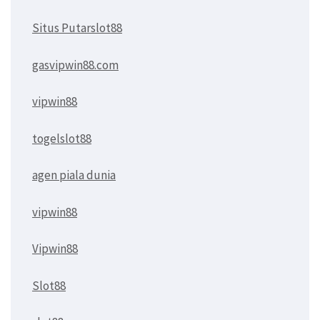
Situs Putarslot88
gasvipwin88.com
vipwin88
togelslot88
agen piala dunia
vipwin88
Vipwin88
Slot88