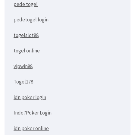
pede togel
pedetogel login
togelslot88
togel online
vipwin88
Togel178
idn poker login
Indo7Poker Login
idn poker online